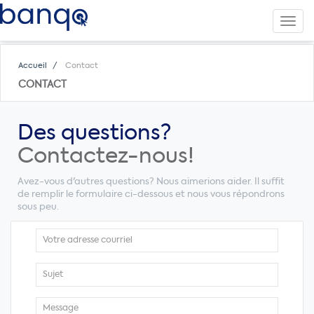
Toggl
navig
Accueil
Contact
CONTACT
Des questions?
Contactez-nous!
Avez-vous d'autres questions? Nous aimerions aider. Il suffit
de remplir le formulaire ci-dessous et nous vous répondrons
sous peu.