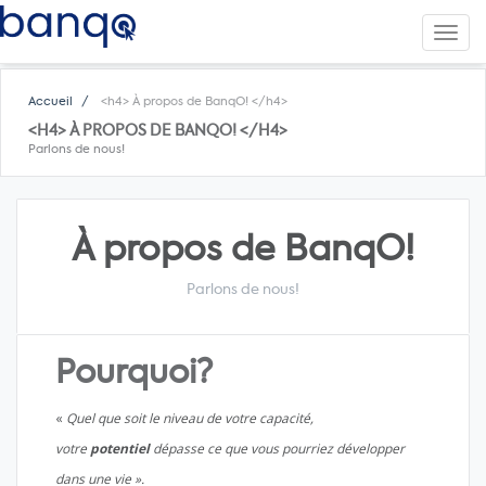
Toggl
navig
Accueil
<h4> À propos de BanqO! </h4>
<H4> À PROPOS DE BANQO! </H4>
Parlons de nous!
À propos de BanqO!
Parlons de nous!
Pourquoi?
«
Quel que soit le niveau de votre capacité,
votre
potentiel
dépasse ce que vous pourriez développer
dans une vie ».